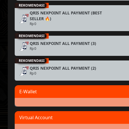
REKOMENDASI
QRIS NEXPOINT ALL PAYMENT (BEST
SELLER 🔥)
Rp 0
REKOMENDASI
QRIS NEXPOINT ALL PAYMENT (3)
Rp 0
REKOMENDASI
QRIS NEXPOINT ALL PAYMENT (2)
Rp 0
E-Wallet
OVO
ShopeePay
Proses Otomatis
Proses Otomatis
Virtual Account