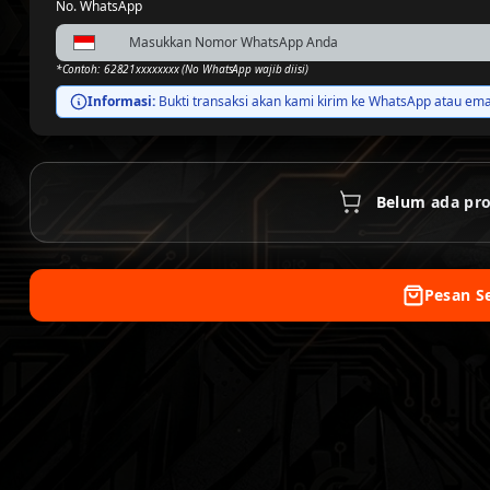
No. WhatsApp
*Contoh: 62821xxxxxxxx (No WhatsApp wajib diisi)
Informasi:
Bukti transaksi akan kami kirim ke WhatsApp atau email
Belum ada pro
Pesan S