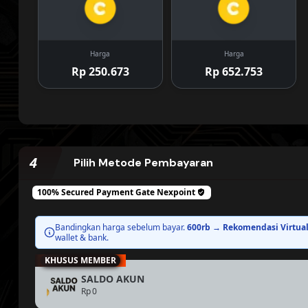
Harga
Harga
Rp 250.673
Rp 652.753
4
Pilih Metode Pembayaran
100% Secured Payment Gate
Nexpoint
Bandingkan harga sebelum bayar.
600rb → Rekomendasi Virtual
wallet & bank.
KHUSUS MEMBER
SALDO AKUN
Rp 0