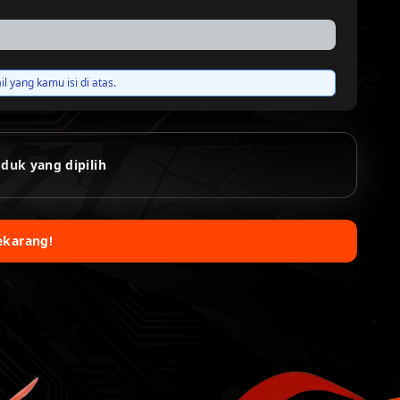
 yang kamu isi di atas.
duk yang dipilih
ekarang!