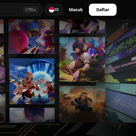
Masuk
Daftar
ID
CTRL
K