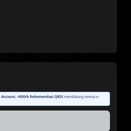
BEST PRICE
 Account
,
<600rb Rekomendasi QRIS
mendukung semua e-
BEST PRICE