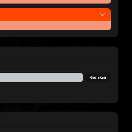
t
Artha Graha Virtual Account
Di cek otomatis
count
BRI Virtual Account
Di cek otomatis
ccount
BSI Virtual Account
Proses Otomatis
Gunakan
ce/BNC
Bank Sahabat Sampoerna
Proses Otomatis