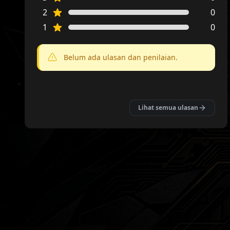
2
0
1
0
Belum ada ulasan dan penilaian.
Lihat semua ulasan