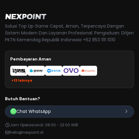
NEXPOINT
Solusi Top Up Game Cepat, Aman, Terpercaya Dengan
Sistem Modern Dan Layanan Profesional. Pengaduan: Ditjen
PKTN Kemendag Republik Indonesia +62 853 1111 1010
Pembayaran Aman
+13 lainnya
Butuh Bantuan?
Chat WhatsApp
Jam Operasional: 08:00 - 23:00 WIB
hello@nexpoint.id