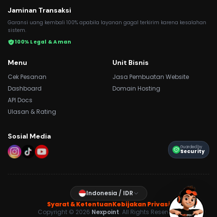
Jaminan Transaksi
Garansi uang kembali 100% apabila layanan gagal terkirim karena kesalahan
sistem.
100% Legal & Aman
Menu
Unit Bisnis
Cek Pesanan
Jasa Pembuatan Website
Dashboard
Domain Hosting
API Docs
Ulasan & Rating
Sosial Media
Guarded by
Security
Indonesia / IDR
Syarat & Ketentuan
Kebijakan Privasi
Copyright © 2026
Nexpoint
. All Rights Reserved.