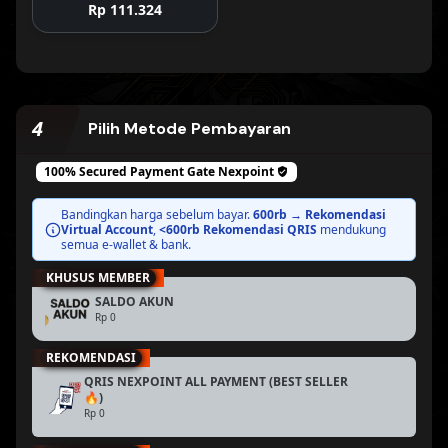
Rp 111.324
4
Pilih Metode Pembayaran
100% Secured Payment Gate
Nexpoint
BEST PRICE
Bandingkan harga sebelum bayar.
600rb → Rekomendasi
Virtual Account
,
<600rb Rekomendasi QRIS
mendukung
semua e-wallet & bank.
KHUSUS MEMBER
BEST PRICE
SALDO AKUN
Rp 0
REKOMENDASI
QRIS NEXPOINT ALL PAYMENT (BEST SELLER
BEST PRICE
🔥)
Rp 0