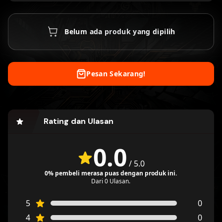
Belum ada produk yang dipilih
Pesan Sekarang!
Rating dan Ulasan
0.0
/
5.0
0% pembeli merasa puas dengan produk ini.
Dari 0 Ulasan.
5
0
4
0