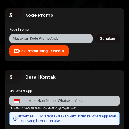
Di cek otomatis
Di cek otomatis
5
Kode Promo
Mandiri Virtual Account
BRI Virtual Account
Di cek otomatis
Di cek otomatis
Kode Promo
Gunakan
Permata Virtual Account
Maybank Virtual
Account
Di cek otomatis
Di cek otomatis
Cek Promo Yang Tersedia
BSI Virtual Account
Danamon Virtual
Account
Proses Otomatis
Proses Otomatis
6
Detail Kontak
No. WhatsApp
Bank Neo
Bank Sahabat
Commerce/BNC
Sampoerna
Proses Otomatis
Proses Otomatis
*Contoh: 62821xxxxxxxx (No WhatsApp wajib diisi)
Informasi:
Bukti transaksi akan kami kirim ke WhatsApp atau
email yang kamu isi di atas.