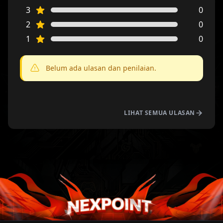
3
0
2
0
1
0
Belum ada ulasan dan penilaian.
LIHAT SEMUA ULASAN