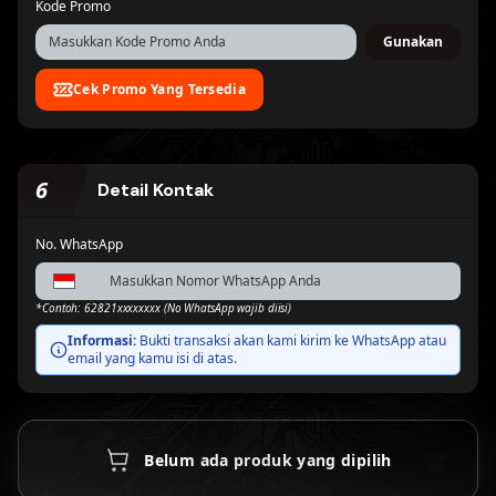
Kode Promo
Gunakan
Permata Virtual Account
Maybank Virtual
Account
Di cek otomatis
Di cek otomatis
Cek Promo Yang Tersedia
BSI Virtual Account
Danamon Virtual
Account
Proses Otomatis
Proses Otomatis
6
Detail Kontak
No. WhatsApp
Bank Neo
Bank Sahabat
Commerce/BNC
Sampoerna
Proses Otomatis
Proses Otomatis
*Contoh: 62821xxxxxxxx (No WhatsApp wajib diisi)
Informasi:
Bukti transaksi akan kami kirim ke WhatsApp atau
email yang kamu isi di atas.
Belum ada produk yang dipilih