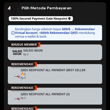
4
Pilih Metode Pembayaran
100% Secured Payment Gate
Nexpoint
BEST PRICE
Bandingkan harga sebelum bayar.
600rb → Rekomendasi
Virtual Account
,
<600rb Rekomendasi QRIS
mendukung
semua e-wallet & bank.
KHUSUS MEMBER
BEST PRICE
SALDO AKUN
Rp 0
REKOMENDASI
QRIS NEXPOINT ALL PAYMENT (BEST SELLER
BEST PRICE
🔥)
Rp 0
REKOMENDASI
BEST PRICE
QRIS NEXPOINT ALL PAYMENT (3)
Rp 0
REKOMENDASI