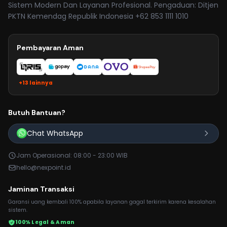
Sistem Modern Dan Layanan Profesional. Pengaduan: Ditjen
PKTN Kemendag Republik Indonesia +62 853 1111 1010
Pembayaran Aman
+13 lainnya
Butuh Bantuan?
Chat WhatsApp
Jam Operasional: 08:00 - 23:00 WIB
hello@nexpoint.id
Jaminan Transaksi
Garansi uang kembali 100% apabila layanan gagal terkirim karena kesalahan
sistem.
100% Legal & Aman