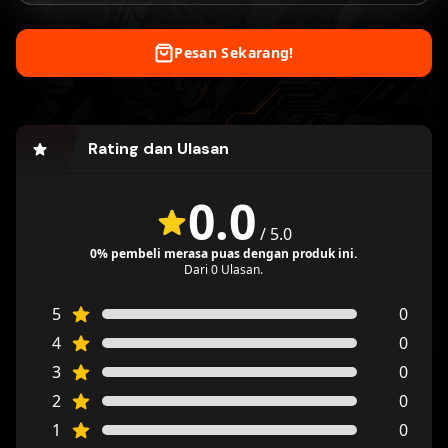
Pesan Sekarang!
Rating dan Ulasan
0.0
/
5.0
0% pembeli merasa puas dengan produk ini.
Dari 0 Ulasan.
5
0
4
0
3
0
2
0
1
0