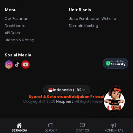
Menu
Unit Bisnis
Cek Pesanan
Jasa Pembuatan Website
Dashboard
Domain Hosting
API Docs
Ulasan & Rating
Sosial Media
Guarded by
Security
Indonesia / IDR
Syarat & Ketentuan
Kebijakan Privasi
Copyright © 2026
Nexpoint
. All Rights Reserved.
BERANDA
DEPOSIT
CHAT CS
KOMUNITAS
CHAT CS