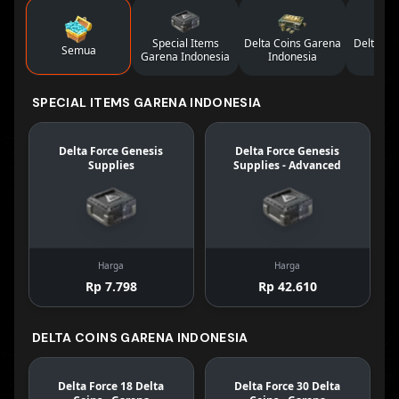
Special Items
Delta Coins Garena
Delta Co
Semua
Garena Indonesia
Indonesia
Glo
SPECIAL ITEMS GARENA INDONESIA
Delta Force Genesis
Delta Force Genesis
Supplies
Supplies - Advanced
Harga
Harga
Rp 7.798
Rp 42.610
DELTA COINS GARENA INDONESIA
Delta Force 18 Delta
Delta Force 30 Delta