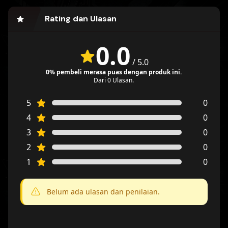
Rating dan Ulasan
0.0
/
5.0
0% pembeli merasa puas dengan produk ini.
Dari 0 Ulasan.
5
0
4
0
3
0
2
0
1
0
Belum ada ulasan dan penilaian.