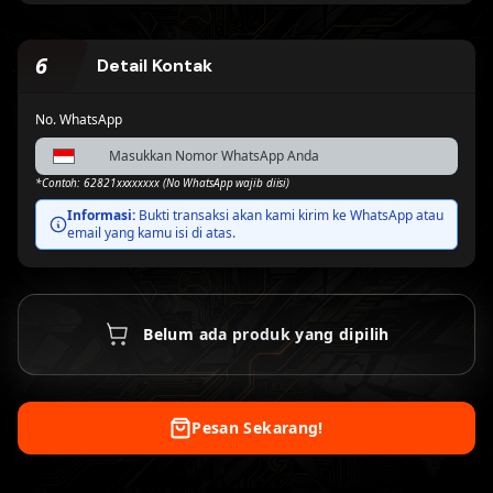
BSI Virtual Account
Danamon Virtual
Account
Proses Otomatis
Proses Otomatis
6
Detail Kontak
No. WhatsApp
Bank Neo
Bank Sahabat
Commerce/BNC
Sampoerna
Proses Otomatis
Proses Otomatis
*Contoh: 62821xxxxxxxx (No WhatsApp wajib diisi)
Informasi:
Bukti transaksi akan kami kirim ke WhatsApp atau
email yang kamu isi di atas.
Belum ada produk yang dipilih
Pesan Sekarang!