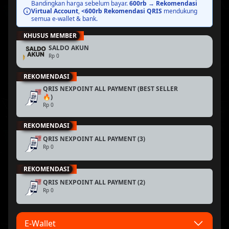
BEST PRICE
Bandingkan harga sebelum bayar.
600rb → Rekomendasi
Virtual Account
,
<600rb Rekomendasi QRIS
mendukung
semua e-wallet & bank.
KHUSUS MEMBER
BEST PRICE
SALDO AKUN
Rp 0
REKOMENDASI
QRIS NEXPOINT ALL PAYMENT (BEST SELLER
BEST PRICE
🔥)
Rp 0
REKOMENDASI
BEST PRICE
QRIS NEXPOINT ALL PAYMENT (3)
Rp 0
REKOMENDASI
QRIS NEXPOINT ALL PAYMENT (2)
Rp 0
E-Wallet