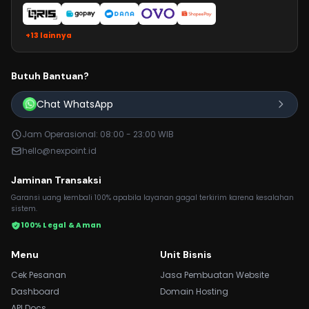
+13 lainnya
Butuh Bantuan?
Chat WhatsApp
Jam Operasional: 08:00 - 23:00 WIB
hello@nexpoint.id
Jaminan Transaksi
Garansi uang kembali 100% apabila layanan gagal terkirim karena kesalahan
sistem.
100% Legal & Aman
Menu
Unit Bisnis
Cek Pesanan
Jasa Pembuatan Website
Dashboard
Domain Hosting
API Docs